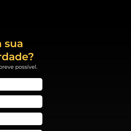
a sua
rdade?
reve possível.