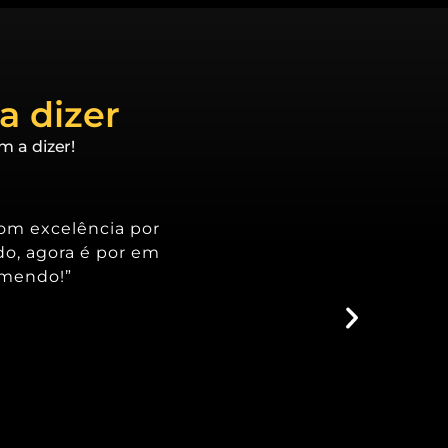
a dizer
m a dizer!
com excelência por
do, agora é por em
omendo!”