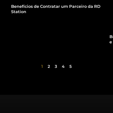
Benefícios de Contratar um Parceiro da RD
Station
B
e
1
2
3
4
5