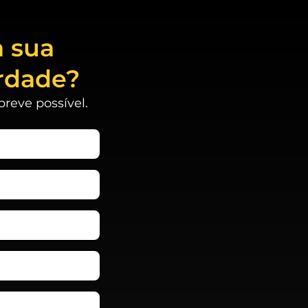
a sua
rdade?
reve possível.