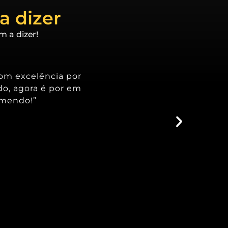
a dizer
m a dizer!
com excelência por
do, agora é por em
omendo!”